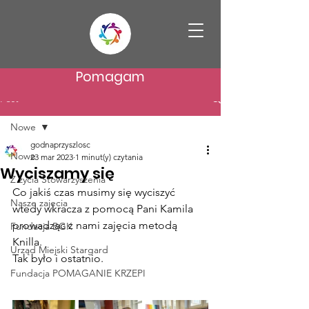
Pomagam
Post
Nowe
godnaprzyszlosc
Nowe
23 mar 2023
1 minut(y) czytania
Wyciszamy się
Z życia Stowarzyszenia
Co jakiś czas musimy się wyciszyć 
Nasze zajęcia
wtedy wkracza z pomocą Pani Kamila 
prowadząc z nami zajęcia metodą 
Fundacja BGK
Knilla.
Urząd Miejski Stargard
Tak było i ostatnio.
Fundacja POMAGANIE KRZEPI