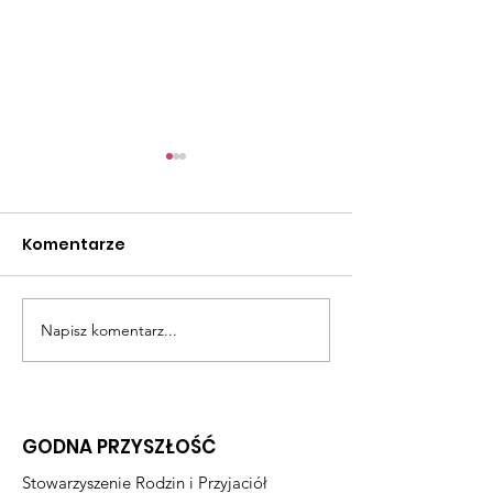
Komentarze
Świąteczna 
Napisz komentarz...
Drzewo z naszych
dłoni
GODNA PRZYSZŁOŚĆ
Stowarzyszenie Rodzin i Przyjaciół