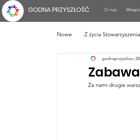
GODNA PRZYSZŁOŚĆ
O nas
Wesprz
Nowe
Z życia Stowarzyszenia
godnaprzyszlosc
28
Fundacja POMAGANIE KRZ
Zabawa 
Za nami drugie wars