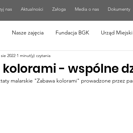
yj nas
Aktualności
Załoga
Media o nas
Dokumenty
Nasze zajęcia
Fundacja BGK
Urząd Miejski
 sie 2022
1 minut(y) czytania
EPI
kolorami - wspólne dz
ztaty malarskie "Zabawa kolorami" prowadzone przez pan