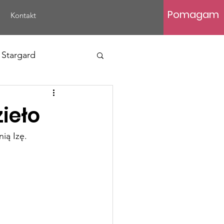
Pomagam
Kontakt
 Stargard
ieło
ią Izę.