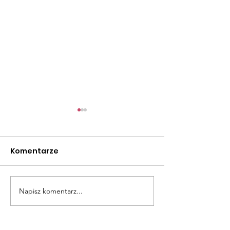
Komentarze
Świąteczna 
Napisz komentarz...
Drzewo z naszych
dłoni