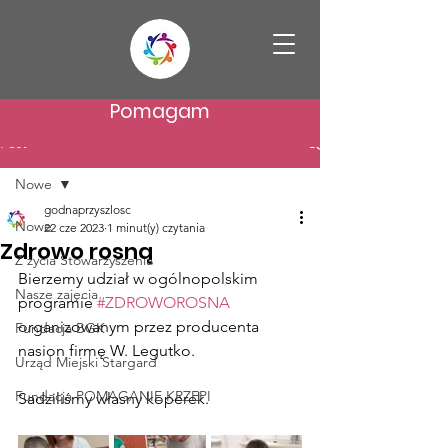
Pomagam
Post
Nowe
godnaprzyszlosc
Nowe
22 cze 2023
1 minut(y) czytania
Zdrowo rosną
Z życia Stowarzyszenia
Bierzemy udział w ogólnopolskim 
Nasze zajęcia
programie 
#ZDROWOROSNA
organizowanym przez producenta 
Fundacja BGK
nasion firmę W. Legutko.
Urząd Miejski Stargard
Fundacja POMAGANIE KRZEPI
Sadziliśmy własny koperek. 