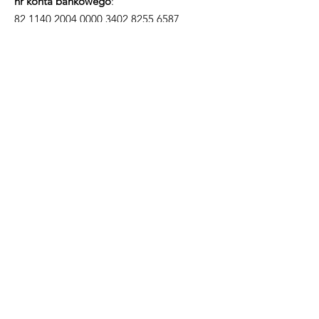
nr konta bankowego
:
82 1140 2004 0000
3402 8255 6587
Bądźmy w kontakcie!
Co miesiąc napiszemy do
Ciebie
co się u nas dzieje.
(newsteller)