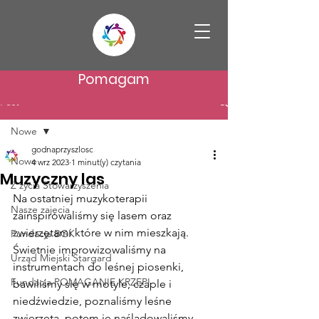
Pomagam
Post
Nowe
godnaprzyszlosc
Nowe
4 wrz 2023
1 minut(y) czytania
Muzyczny las
Z życia Stowarzyszenia
Na ostatniej muzykoterapii 
Nasze zajęcia
zainspirowaliśmy się lasem oraz 
zwierzętami które w nim mieszkają. 
Fundacja BGK
Świetnie improwizowaliśmy na 
Urząd Miejski Stargard
instrumentach do leśnej piosenki, 
Fundacja POMAGANIE KRZEPI
bawiliśmy się w motyle, czaple i 
niedźwiedzie, poznaliśmy leśne 
zwierzęta, potem je naśladowaliśmy 