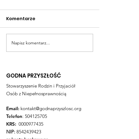
Komentarze
Świąteczna 
Napisz komentarz...
Drzewo z naszych
dłoni
GODNA PRZYSZŁOŚĆ
Stowarzyszenie Rodzin i Przyjaciół
Osób z Niepełnosprawnością
Email:
kontakt@godnaprzyszlosc.org
Telefon
:
504125705
KRS:
0000977435
NIP:
8542439423