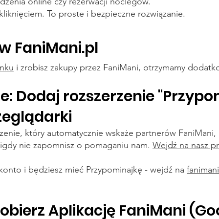
edzenia online czy rezerwacji noclegów.
liknięciem. To proste i bezpieczne rozwiązanie.
ę w FaniMani.pl
inku
i zrobisz zakupy przez FaniMani, otrzymamy dodatko
e: Dodaj rozszerzenie "Przyp
zeglądarki
rzenie, który automatycznie wskaże partnerów FaniMani,
 nigdy nie zapomnisz o pomaganiu nam.
Wejdź na nasz pr
konto i będziesz mieć Przypominajkę - wejdź na
fanimani
 Pobierz Aplikację FaniMani (Go