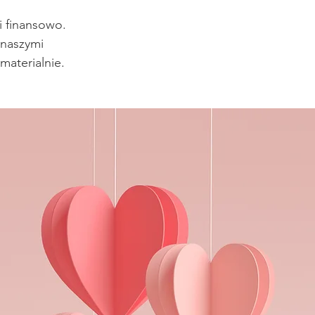
i finansowo.
 naszymi
aterialnie.