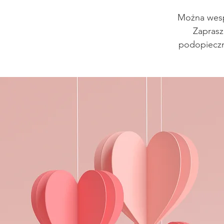
Można wespr
Zaprasz
podopieczn