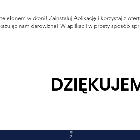
lefonem w dłoni! Zainstaluj Aplikację i korzystaj z ofe
ekazując nam darowiznę! W aplikacji w prosty sposób spr
DZIĘKUJEM
P
Zapisz się!
©
B
2
o