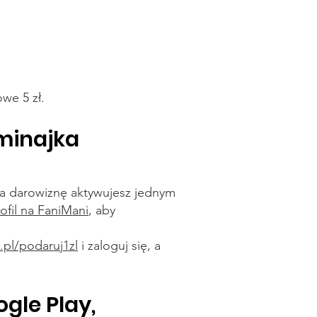
we 5 zł.
ominajka
 a darowiznę aktywujesz jednym
ofil na FaniMani
, aby
.pl/podaruj1zl
i zaloguj się, a
ogle Play,