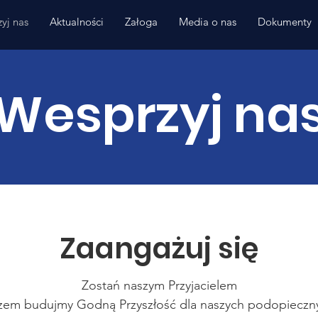
yj nas
Aktualności
Załoga
Media o nas
Dokumenty
Wesprzyj na
Zaangażuj się
Zostań naszym Przyjacielem
azem budujmy Godną Przyszłość dla naszych podopieczn