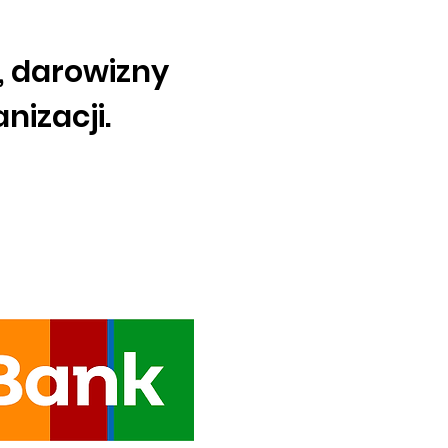
, darowizny
izacji.