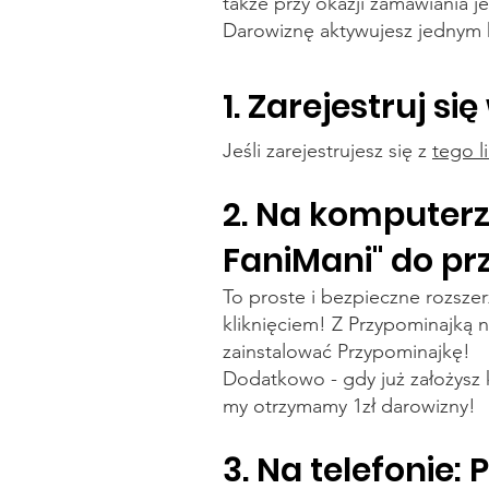
także przy okazji zamawiania j
Darowiznę aktywujesz jednym k
1. Zarejestruj si
Jeśli zarejestrujesz się z
tego l
2. Na komputerz
FaniMani" do pr
To proste i bezpieczne rozsze
kliknięciem! Z Przypominajką
zainstalować Przypominajkę!
Dodatkowo - gdy już założysz 
my otrzymamy 1zł darowizny!
3. Na telefonie: