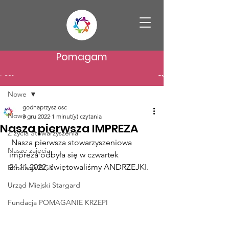
Pomagam
Post
Nowe
godnaprzyszlosc
Nowe
3 gru 2022
1 minut(y) czytania
Nasza pierwsza IMPREZA
Z życia Stowarzyszenia
 Nasza pierwsza stowarzyszeniowa 
Nasze zajęcia
impreza odbyła się w czwartek 
24.11.2022, świętowaliśmy ANDRZEJKI.
Fundacja BGK
Urząd Miejski Stargard
Fundacja POMAGANIE KRZEPI