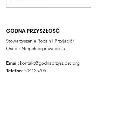
GODNA PRZYSZŁOŚĆ
Stowarzyszenie Rodzin i Przyjaciół
Osób z Niepełnosprawnością
Email:
kontakt@godnaprzyszlosc.org
Telefon
:
504125705
KRS:
0000977435
NIP:
8542439423
nr konta bankowego
:
82 1140 2004 0000
3402 8255 6587