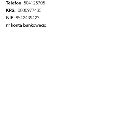
Telefon
:
504125705
KRS:
0000977435
NIP:
8542439423
nr konta bankowego
:
82 1140 2004 0000
3402 8255 6587
Bądźmy w kontakcie!
Co miesiąc napiszemy do