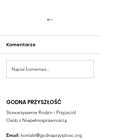
Komentarze
Pod wiatr
Dobre historie
Napisz komentarz...
GODNA PRZYSZŁOŚĆ
Stowarzyszenie Rodzin i Przyjaciół
Osób z Niepełnosprawnością
Email:
kontakt@godnaprzyszlosc.org