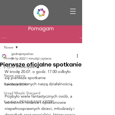
Pomagam
Post
Nowe
godnaprzyszlosc
Nowe
24 lip 2022
1 minut(y) czytania
Pierwsze oficjalne spotkanie
Z życia Stowarzyszenia
W środę 20.07. o godz. 17.00 odbyło 
Nasze zajęcia
się pierwsze spotkanie 
zainteresowanych naszą działalnością. 
Fundacja BGK
Urząd Miejski Stargard
Przybyło wiele fantastycznych osób, a 
Fundacja POMAGANIE KRZEPI
wśród nich rodzice i opiekunowie 
niepełnosprawnych dzieci, młodzieży i 
dorosłych oraz specjaliści, którzy swoją 